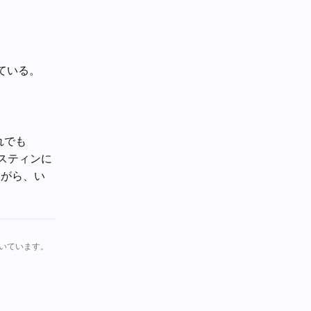
ている。
れでも
スティンに
がら、い
らいています。