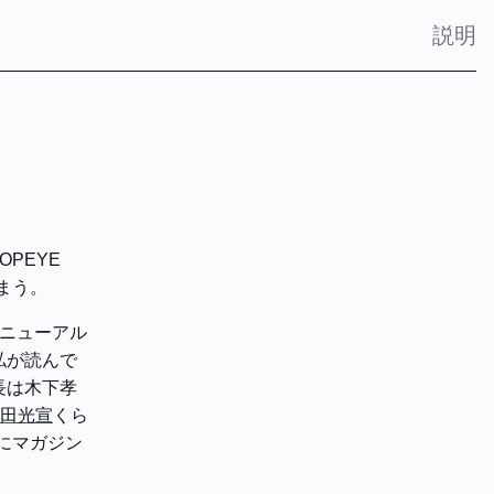
説明
PEYE
しまう。
リニューアル
、私が読んで
集長は木下孝
田光宣
くら
純にマガジン