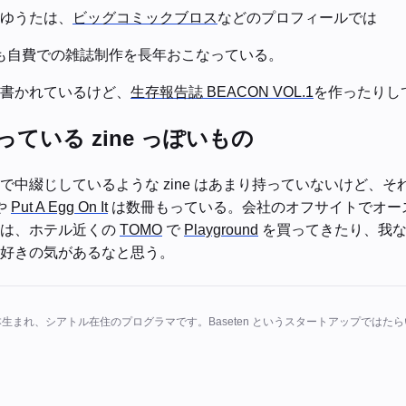
ゆうたは、
ビッグコミックブロス
などのプロフィールでは
も自費での雑誌制作を長年おこなっている。
書かれているけど、
生存報告誌 BEACON VOL.1
を作ったりし
ている zine っぽいもの
で中綴じしているような zine はあまり持っていないけど、そ
や
Put A Egg On It
は数冊もっている。会社のオフサイトでオー
きは、ホテル近くの
TOMO
で
Playground
を買ってきたり、我な
好きの気があるなと思う。
日本生まれ、シアトル在住のプログラマです。Baseten というスタートアップではた