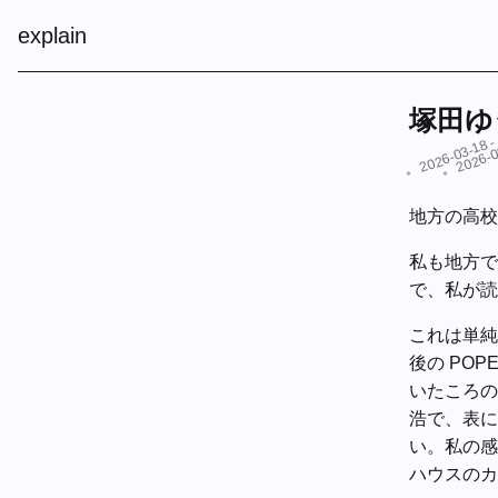
explain
塚田ゆ
- 
2026-03-18
2026-
地方の高校生
私も地方で
で、私が読
これは単純
後の POP
いたころの 
浩で、表に
い。私の感
ハウスのカ