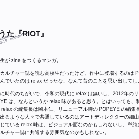
うた『RIOT』
- updated
created
03-19
が zine をつくるマンガ。
カルチャー誌を読む高校生だったけど、作中に登場するのは PO
んでいたのは relax だったな、なんて昔のことを思い出して
に時代のちがいで、令和の現代に relax は無いし、2012年の
EYE は、なんというか relax 味があると思う。とはいっても
relax の編集長は岡本仁、リニューアル時の POPEYE の編
出るような人々で共通しているのはアートディレクターの
細山
じている relax 味は、ビジュアル面なのかもしれないし、単
ルチャー誌に共通する雰囲気なのかもしれない。