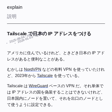
explain
説明
- updated
- created
Tailscale で日本の IP アドレスをつける
2025-09-04
2026-01-03
アメリカに住んでいるけれど、ときどき日本の IP アド
レスがあると便利なことがある。
むかしは
NordVPN
などの有料 VPN を使っていたけれ
ど、2023年から
Tailscale
を使っている。
Tailscale は
WireGuard
ベースの VPN だ。それ単体で
は IP アドレスの国を偽装することはできないけれど、
日本国内にノードを置いて、それを出口のノードとし
て使うように設定できる。